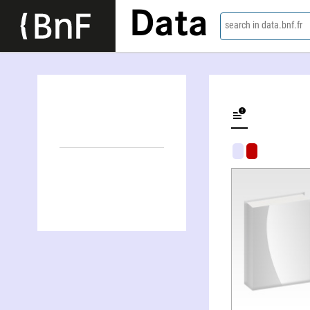
Data
search in data.bnf.fr