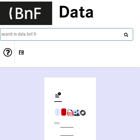
Data
search in data.bnf.fr
FR