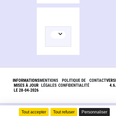
INFORMATIONS
MENTIONS
POLITIQUE DE
CONTACT
VERS
MISES À JOUR
LÉGALES
CONFIDENTIALITÉ
4.6
LE 28-04-2026
Tout accepter
Tout refuser
Personnaliser