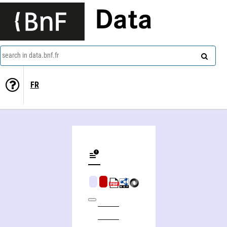
Data
search in data.bnf.fr
FR