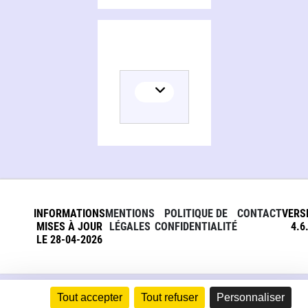
INFORMATIONS
MENTIONS
POLITIQUE DE
CONTACT
VERS
MISES À JOUR
LÉGALES
CONFIDENTIALITÉ
4.6
LE 28-04-2026
Tout accepter
Tout refuser
Personnaliser