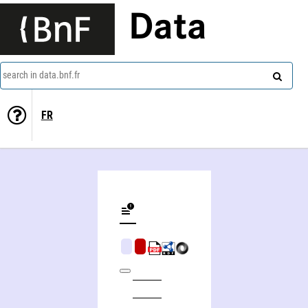
Data
search in data.bnf.fr
FR