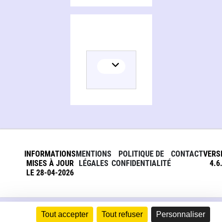
INFORMATIONS
MENTIONS
POLITIQUE DE
CONTACT
VERS
MISES À JOUR
LÉGALES
CONFIDENTIALITÉ
4.6
LE 28-04-2026
Tout accepter
Tout refuser
Personnaliser