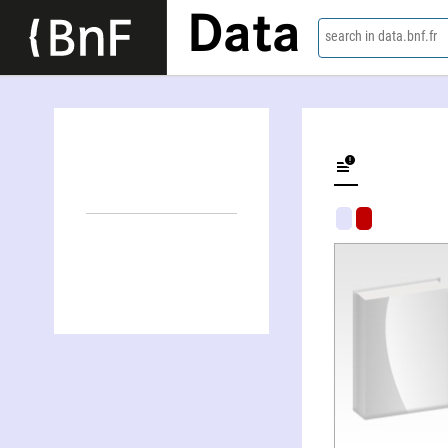
Data
search in data.bnf.fr