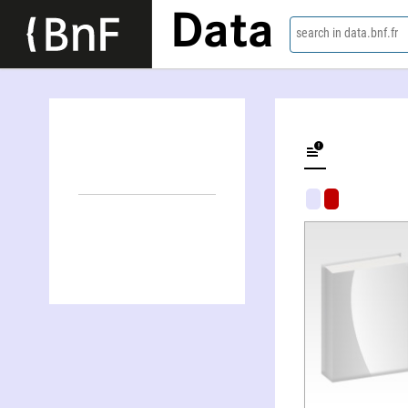
Data
search in data.bnf.fr