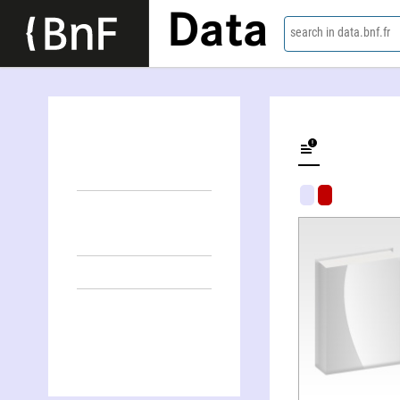
Data
search in data.bnf.fr