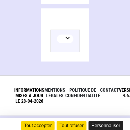
INFORMATIONS
MENTIONS
POLITIQUE DE
CONTACT
VERS
MISES À JOUR
LÉGALES
CONFIDENTIALITÉ
4.6
LE 28-04-2026
Tout accepter
Tout refuser
Personnaliser