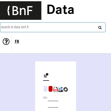
Data
search in data.bnf.fr
FR