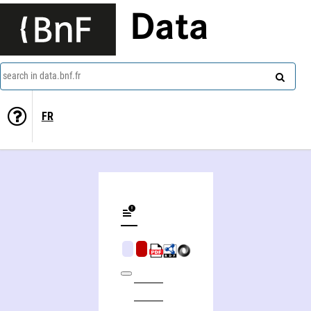
Data
search in data.bnf.fr
FR