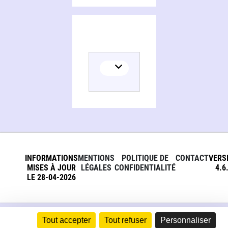
INFORMATIONS
MENTIONS
POLITIQUE DE
CONTACT
VERS
MISES À JOUR
LÉGALES
CONFIDENTIALITÉ
4.6
LE 28-04-2026
Tout accepter
Tout refuser
Personnaliser