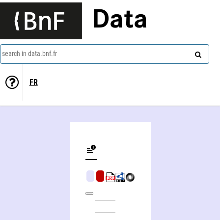
Data
search in data.bnf.fr
FR