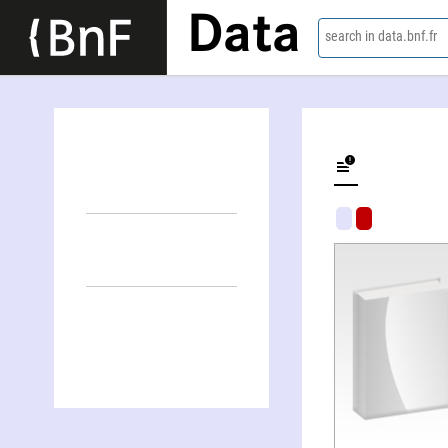
Data
search in data.bnf.fr