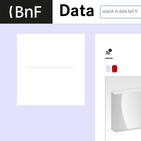
Data
search in data.bnf.fr