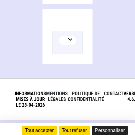
INFORMATIONS
MENTIONS
POLITIQUE DE
CONTACT
VERS
MISES À JOUR
LÉGALES
CONFIDENTIALITÉ
4.6
LE 28-04-2026
Tout accepter
Tout refuser
Personnaliser