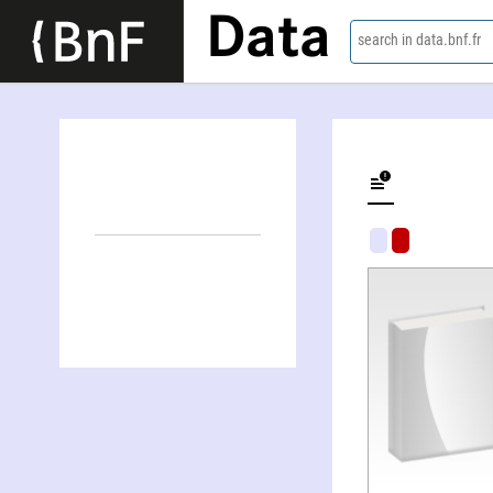
Data
search in data.bnf.fr