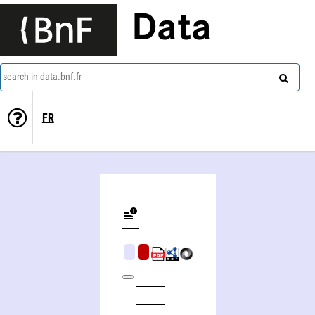
Data
search in data.bnf.fr
FR