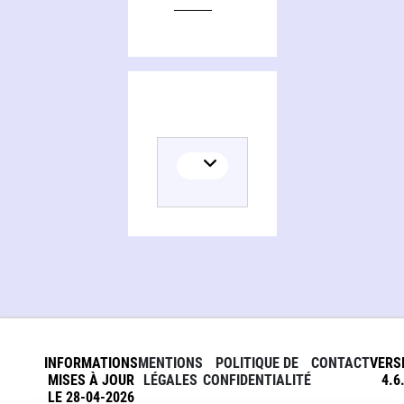
INFORMATIONS
MENTIONS
POLITIQUE DE
CONTACT
VERS
MISES À JOUR
LÉGALES
CONFIDENTIALITÉ
4.6
LE 28-04-2026