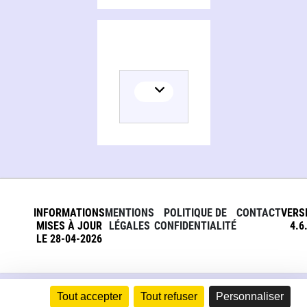
INFORMATIONS
MENTIONS
POLITIQUE DE
CONTACT
VERS
MISES À JOUR
LÉGALES
CONFIDENTIALITÉ
4.6
LE 28-04-2026
Tout accepter
Tout refuser
Personnaliser