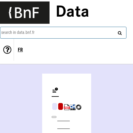
Data
search in data.bnf.fr
FR