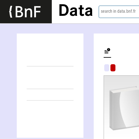
Data
search in data.bnf.fr