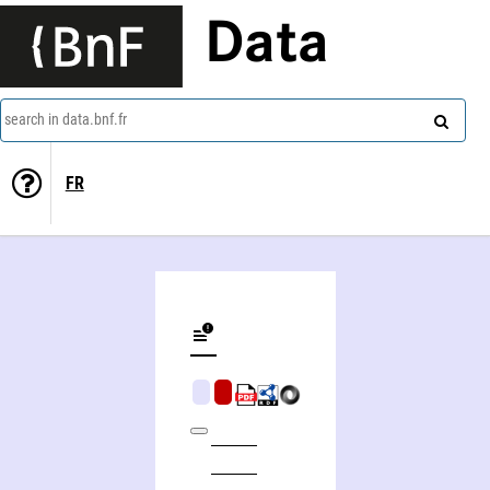
Data
search in data.bnf.fr
FR