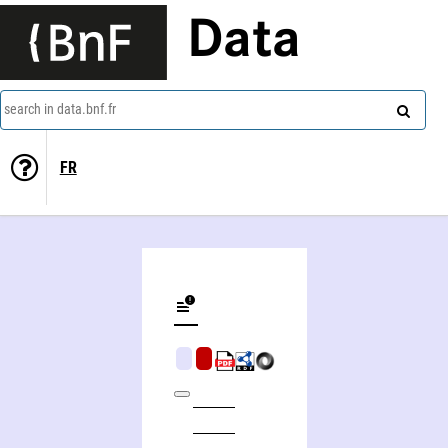
Data
search in data.bnf.fr
FR