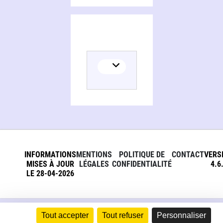
INFORMATIONS
MENTIONS
POLITIQUE DE
CONTACT
VERS
MISES À JOUR
LÉGALES
CONFIDENTIALITÉ
4.6
LE 28-04-2026
Tout accepter
Tout refuser
Personnaliser