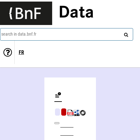
Data
search in data.bnf.fr
FR