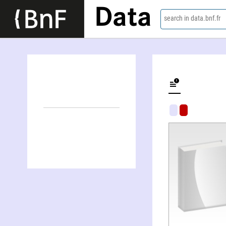
Data
search in data.bnf.fr