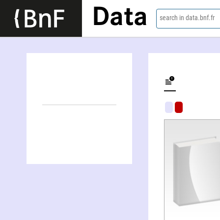
Data
search in data.bnf.fr