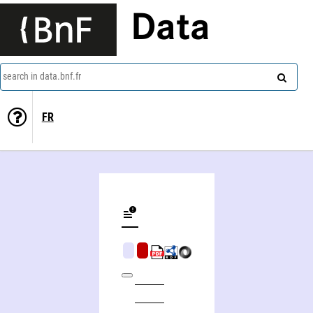
Data
search in data.bnf.fr
FR