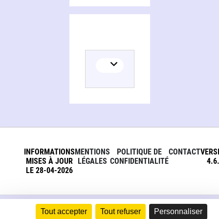
INFORMATIONS
MENTIONS
POLITIQUE DE
CONTACT
VERS
MISES À JOUR
LÉGALES
CONFIDENTIALITÉ
4.6
LE 28-04-2026
Tout accepter
Tout refuser
Personnaliser