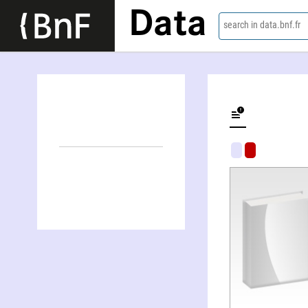
Data
search in data.bnf.fr