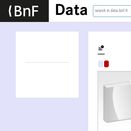
Data
search in data.bnf.fr