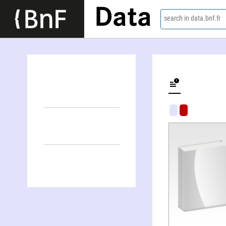
Data
search in data.bnf.fr