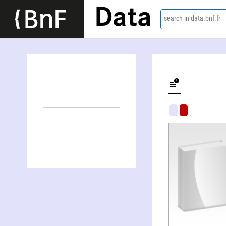
Data
search in data.bnf.fr