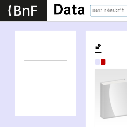
Data
search in data.bnf.fr