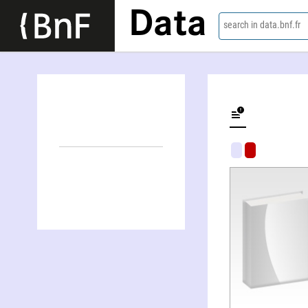
Data
search in data.bnf.fr