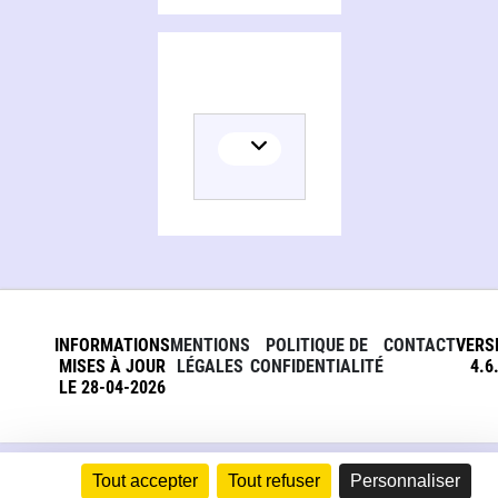
INFORMATIONS
MENTIONS
POLITIQUE DE
CONTACT
VERS
MISES À JOUR
LÉGALES
CONFIDENTIALITÉ
4.6
LE 28-04-2026
Tout accepter
Tout refuser
Personnaliser