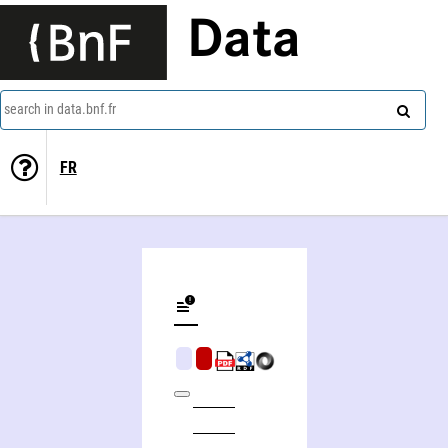
Data
search in data.bnf.fr
FR