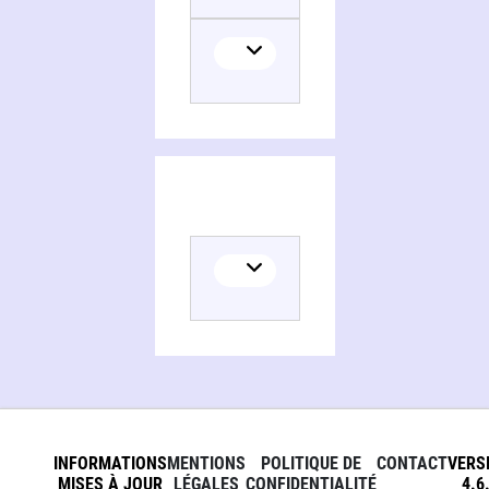
INFORMATIONS
MENTIONS
POLITIQUE DE
CONTACT
VERS
MISES À JOUR
LÉGALES
CONFIDENTIALITÉ
4.6