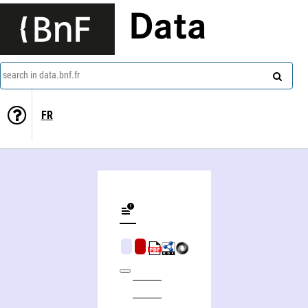
Data
search in data.bnf.fr
FR