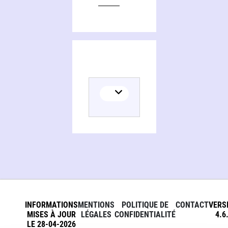
INFORMATIONS
MENTIONS
POLITIQUE DE
CONTACT
VERS
MISES À JOUR
LÉGALES
CONFIDENTIALITÉ
4.6
LE 28-04-2026