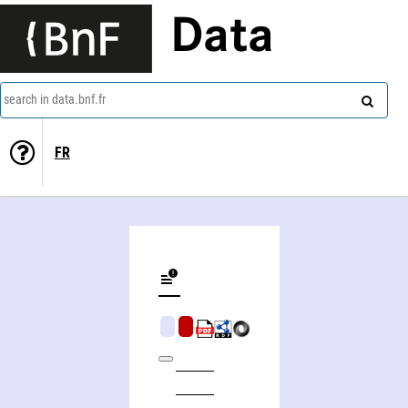
Data
search in data.bnf.fr
FR