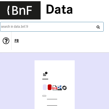
Data
search in data.bnf.fr
FR