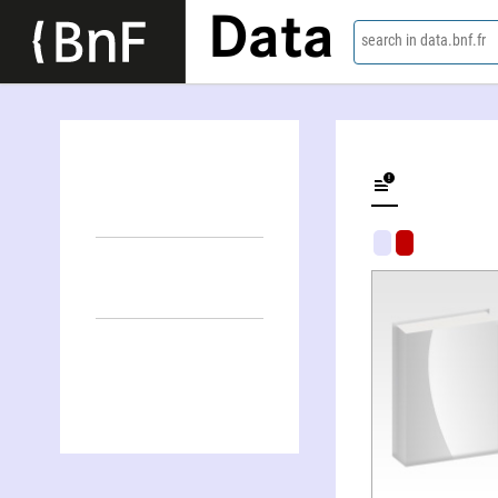
Data
search in data.bnf.fr