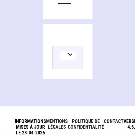
INFORMATIONS
MENTIONS
POLITIQUE DE
CONTACT
VERS
MISES À JOUR
LÉGALES
CONFIDENTIALITÉ
4.6
LE 28-04-2026