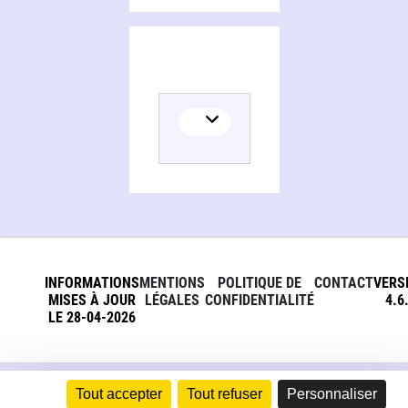
INFORMATIONS
MENTIONS
POLITIQUE DE
CONTACT
VERS
MISES À JOUR
LÉGALES
CONFIDENTIALITÉ
4.6
LE 28-04-2026
Tout accepter
Tout refuser
Personnaliser