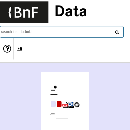
Data
search in data.bnf.fr
FR