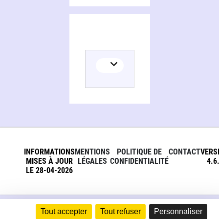
INFORMATIONS
MENTIONS
POLITIQUE DE
CONTACT
VERS
MISES À JOUR
LÉGALES
CONFIDENTIALITÉ
4.6
LE 28-04-2026
Tout accepter
Tout refuser
Personnaliser