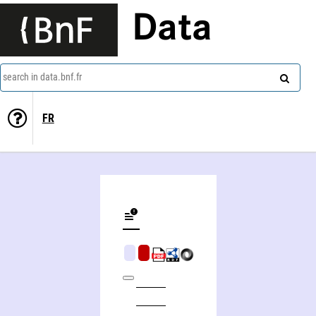
Data
search in data.bnf.fr
FR