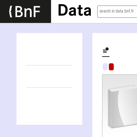
Data
search in data.bnf.fr