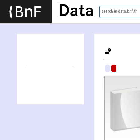
Data
search in data.bnf.fr