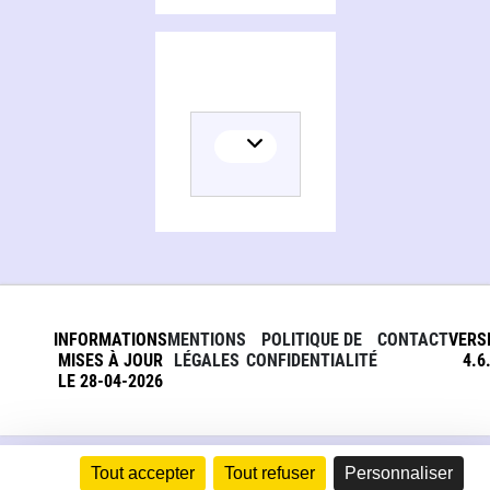
INFORMATIONS
MENTIONS
POLITIQUE DE
CONTACT
VERS
MISES À JOUR
LÉGALES
CONFIDENTIALITÉ
4.6
LE 28-04-2026
Tout accepter
Tout refuser
Personnaliser