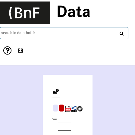
Data
search in data.bnf.fr
FR