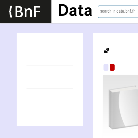
Data
search in data.bnf.fr