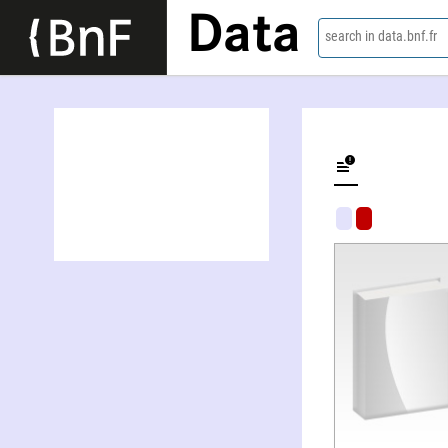
Data
search in data.bnf.fr