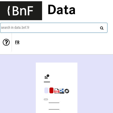
Data
search in data.bnf.fr
FR