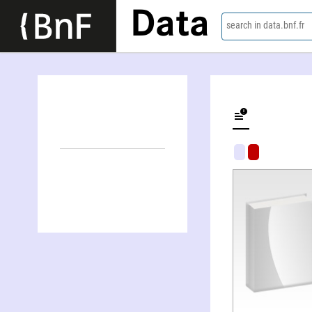
Data
search in data.bnf.fr