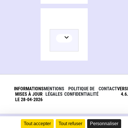
INFORMATIONS
MENTIONS
POLITIQUE DE
CONTACT
VERS
MISES À JOUR
LÉGALES
CONFIDENTIALITÉ
4.6
LE 28-04-2026
Tout accepter
Tout refuser
Personnaliser