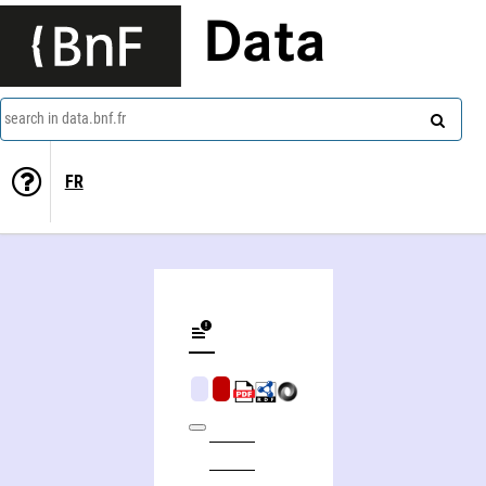
Data
search in data.bnf.fr
FR