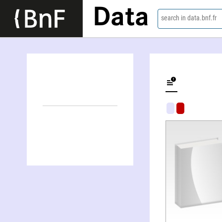
Data
search in data.bnf.fr