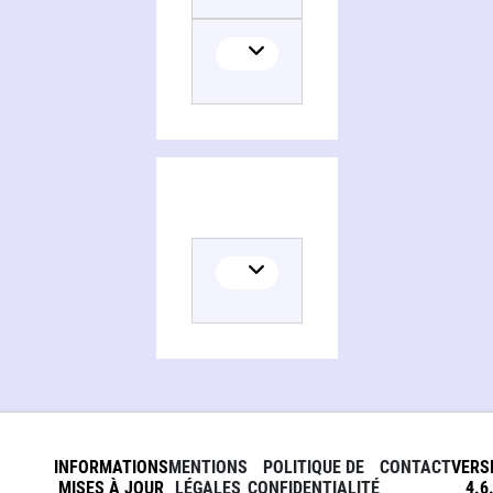
INFORMATIONS
MENTIONS
POLITIQUE DE
CONTACT
VERS
MISES À JOUR
LÉGALES
CONFIDENTIALITÉ
4.6