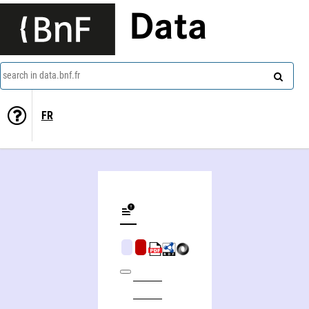
Data
search in data.bnf.fr
FR