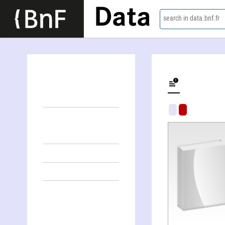
Data
search in data.bnf.fr